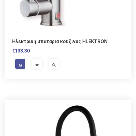
Ηλεκτρικη μπαταρια κουζινας HLEKTRON
€
133.30
VAT / Sales Tax incl.
VISIT LINK
VISIT LINK