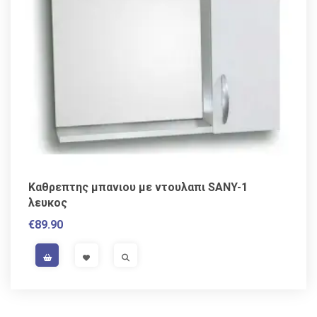
Kαθρεπτης μπανιου με ντουλαπι SANY-1
λευκος
€
89.90
VAT / Sales Tax incl.
VISIT LINK
VISIT LINK