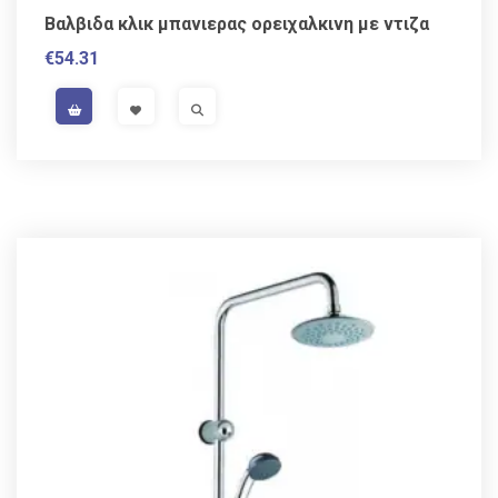
Βαλβιδα κλικ μπανιερας ορειχαλκινη με ντιζα
€
54.31
VAT / Sales Tax incl.
VISIT LINK
VISIT LINK