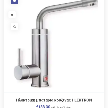
VISIT LINK
VISIT LINK
Ηλεκτρικη μπαταρια κουζινας HLEKTRON
€
133.30
VAT / Sales Tax incl.