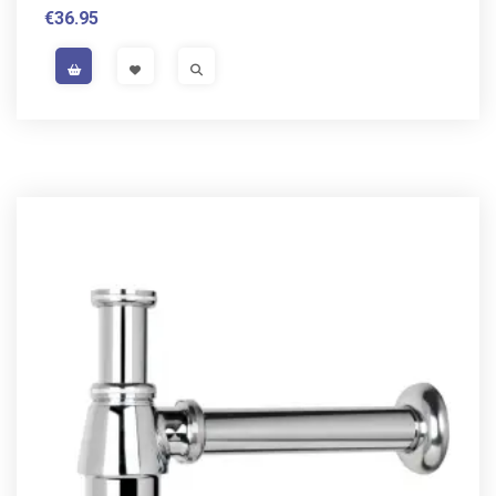
€
36.95
VAT / Sales Tax incl.
VISIT LINK
VISIT LINK