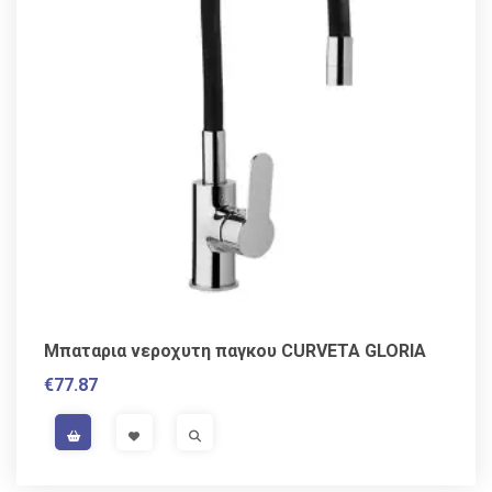
Μπαταρια νεροχυτη παγκου CURVETA GLORIA
€
77.87
VAT / Sales Tax incl.
VISIT LINK
VISIT LINK