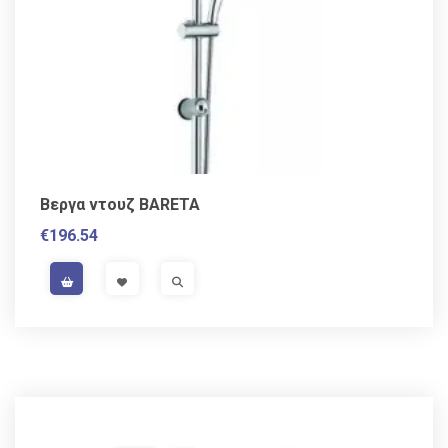
Βεργα ντουζ BARETA
€
196.54
VAT / Sales Tax incl.
VISIT LINK
VISIT LINK