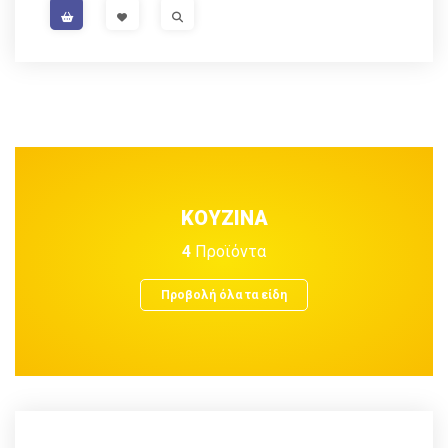
VISIT LINK
VISIT LINK
ΚΟΥΖΙΝΑ
4
Προϊόντα
Προβολή όλα τα είδη