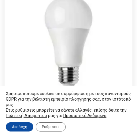
Χρησιμοποιούμε cookies σε συμμόρφωση με τους κανονισμούς
GDPR για την βέλτιστη εμπειρία πλοήγησης σας, στον ιστότοπό
μας.
Στις
ρυθμίσεις
μπορείτε να κάνετε αλλαγές, επίσης δείτε την
Πλαστική λάμπα LED
Πολιτική Απορρήτου
μας για
Προσωπικά Δεδομένα
.
€
2.73
VAT / Sales Tax incl.
Αποδοχή
Ρυθμίσεις
VISIT LINK
VISIT LINK