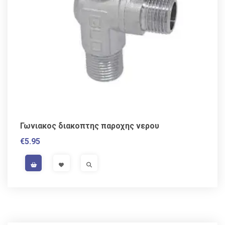
Γωνιακος διακοπτης παροχης νερου
€
5.95
VAT / Sales Tax incl.
VISIT LINK
VISIT LINK