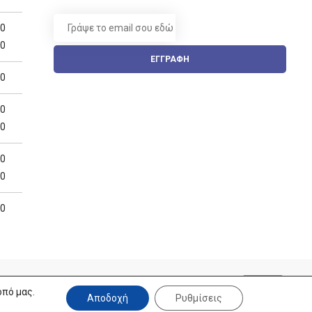
00
00
ΕΓΓΡΑΦΗ
00
00
00
00
00
00
Designed, developed & powered by
οπό μας.
Αποδοχή
Ρυθμίσεις