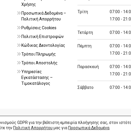
Χρήσης
Τρίτη
07:00 - 14:
Προσωπικά Δεδομένα –
Πολιτική Απορρήτου
17:00 - 21:
Ρυθμίσεις Cookies
Τετάρτη
07:00 - 14:
Πολιτική Επιστροφών
Κώδικας Δεοντολογίας
Πέμπτη
07:00 - 14:
17:00 - 21:
Τρόποι Πληρωμής
Τρόποι Αποστολής
Παρασκευή
07:00 - 14:
Υπηρεσίες
17:00 - 21:
Εγκατάστασης –
Τιμοκατάλογος
Σάββατο
07:00 - 14:
ισμούς GDPR για την βέλτιστη εμπειρία πλοήγησης σας, στον ιστότ
ίτε την
Πολιτική Απορρήτου
μας για
Προσωπικά Δεδομένα
.