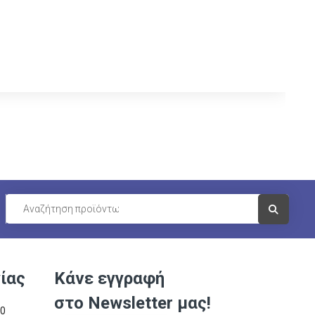
Visit Link
ίας
Κάνε εγγραφή
στο Newsletter μας!
00