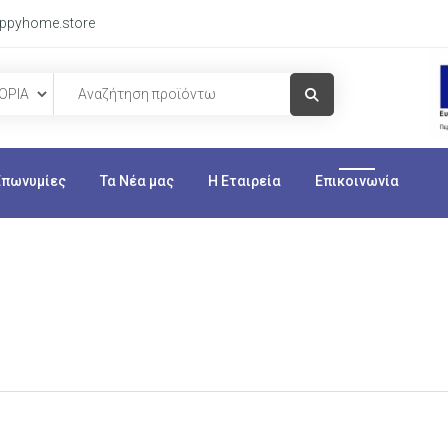
ppyhome.store
Visit Link
Επωνυμίες
Τα Νέα μας
Η Εταιρεία
Επικοινωνία