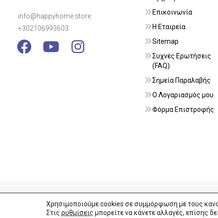
Επικοινωνία
info@happyhome.store
Η Εταιρεία
+302106993603
Visit Link
Visit Link
Visit Link
Sitemap
Συχνές Ερωτήσεις
(FAQ)
Σημεία Παραλαβής
Ο Λογαριασμός μου
Φόρμα Επιστροφής
Copyright by HappyHome.store. All Rights Reserved.
Χρησιμοποιούμε cookies σε συμμόρφωση με τους κανον
Στις
ρυθμίσεις
μπορείτε να κάνετε αλλαγές, επίσης δε