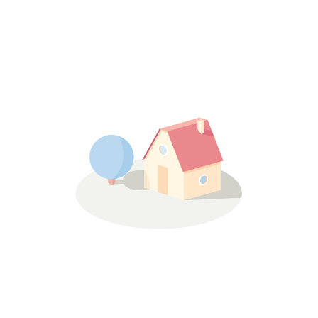
Χρήσιμα Links
Αρχική Σελίδα
Επικοινωνία
Η Εταιρεία
Sitemap
Συχνές Ερωτήσεις (FAQ)
Σημεία Παραλαβής
Ο Λογαριασμός μου
Φόρμα Επιστροφής
Η Πολιτική μας
Όροι και Προϋποθέσεις Χρήσης
Προσωπικά Δεδομένα – Πολιτική Απορρήτου
Ρυθμίσεις Cookies