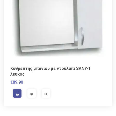
Kαθρεπτης μπανιου με ντουλαπι SANY-1
λευκος
€
89.90
VAT / Sales Tax incl.
VISIT LINK
VISIT LINK