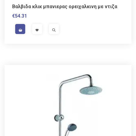
Βαλβιδα κλικ μπανιερας ορειχαλκινη με ντιζα
€
54.31
VAT / Sales Tax incl.
VISIT LINK
VISIT LINK