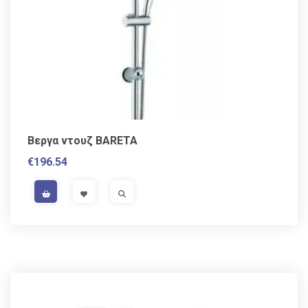
Βεργα ντουζ BARETA
€
196.54
VAT / Sales Tax incl.
VISIT LINK
VISIT LINK