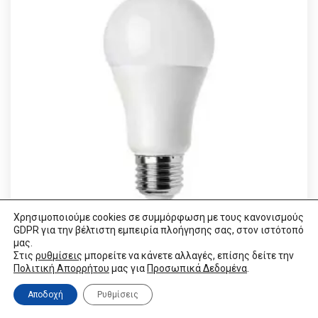
Χρησιμοποιούμε cookies σε συμμόρφωση με τους κανονισμούς
GDPR για την βέλτιστη εμπειρία πλοήγησης σας, στον ιστότοπό
μας.
Στις
ρυθμίσεις
μπορείτε να κάνετε αλλαγές, επίσης δείτε την
Πλαστική λάμπα LED
Πολιτική Απορρήτου
μας για
Προσωπικά Δεδομένα
.
€
2.73
VAT / Sales Tax incl.
Αποδοχή
Ρυθμίσεις
VISIT LINK
VISIT LINK