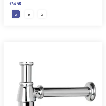
€
36.95
VAT / Sales Tax incl.
VISIT LINK
VISIT LINK