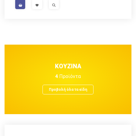
VISIT LINK
VISIT LINK
ΚΟΥΖΙΝΑ
4
Προϊόντα
Προβολή όλα τα είδη