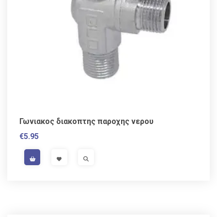
Γωνιακος διακοπτης παροχης νερου
€
5.95
VAT / Sales Tax incl.
VISIT LINK
VISIT LINK