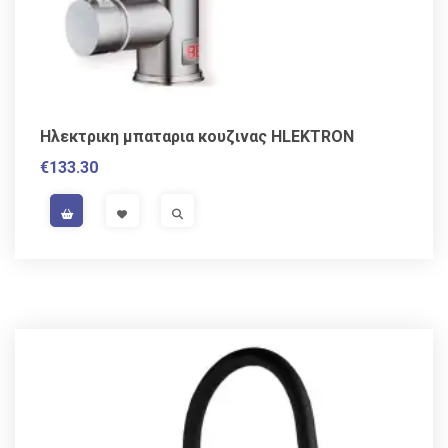
Ηλεκτρικη μπαταρια κουζινας HLEKTRON
€
133.30
VAT / Sales Tax incl.
VISIT LINK
VISIT LINK