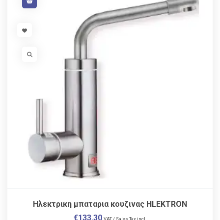
VISIT LINK
VISIT LINK
Ηλεκτρικη μπαταρια κουζινας HLEKTRON
€
133.30
VAT / Sales Tax incl.