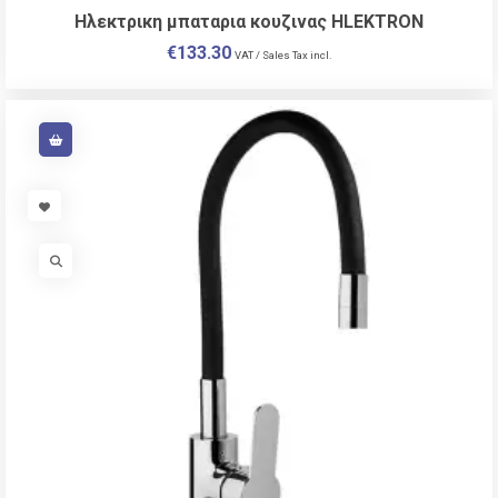
Ηλεκτρικη μπαταρια κουζινας HLEKTRON
€
133.30
VAT / Sales Tax incl.
VISIT LINK
VISIT LINK