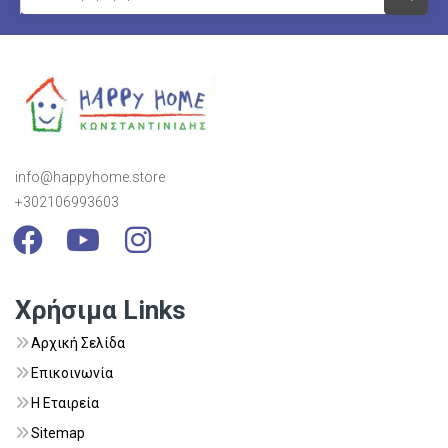
info@happyhome.store
+302106993603
Visit Link
Visit Link
Visit Link
Χρήσιμα Links
Αρχική Σελίδα
Επικοινωνία
Η Εταιρεία
Sitemap