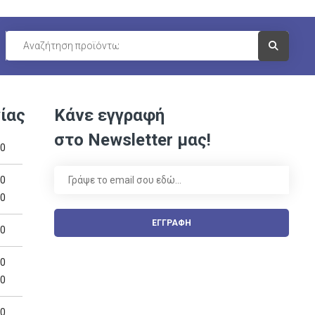
Visit Link
ίας
Κάνε εγγραφή
στο Newsletter μας!
00
00
00
ΕΓΓΡΑΦΗ
00
00
00
00