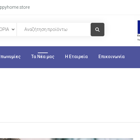
ppyhome.store
Visit Link
Επωνυμίες
Τα Νέα μας
Η Εταιρεία
Επικοινωνία