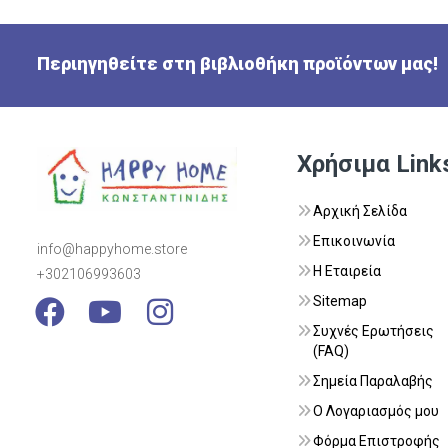
Περιηγηθείτε στη βιβλιοθήκη προϊόντων μας!
Χρήσιμα Link
Αρχική Σελίδα
Επικοινωνία
info@happyhome.store
Η Εταιρεία
+302106993603
Visit Link
Visit Link
Visit Link
Sitemap
Συχνές Ερωτήσεις
(FAQ)
Σημεία Παραλαβής
Ο Λογαριασμός μου
Φόρμα Επιστροφής