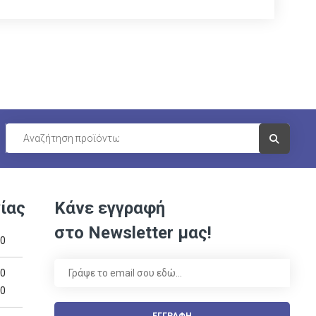
Visit Link
ίας
Κάνε εγγραφή
στο Newsletter μας!
00
00
00