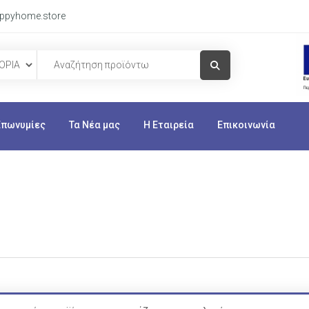
ppyhome.store
Visit Link
Επωνυμίες
Τα Νέα μας
Η Εταιρεία
Επικοινωνία