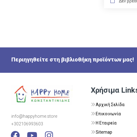
Δεν βρέθ
Περιηγηθείτε στη βιβλιοθήκη προϊόντων μας!
Χρήσιμα Link
Αρχική Σελίδα
Επικοινωνία
info@happyhome.store
Η Εταιρεία
+302106993603
Visit Link
Visit Link
Visit Link
Sitemap