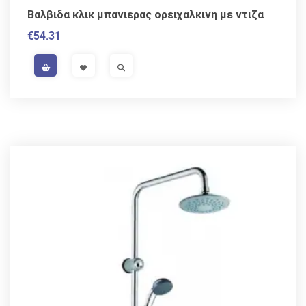
Βαλβιδα κλικ μπανιερας ορειχαλκινη με ντιζα
€
54.31
VAT / Sales Tax incl.
VISIT LINK
VISIT LINK