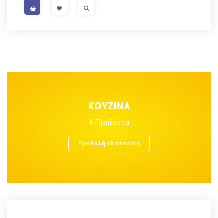
VISIT LINK
VISIT LINK
ΚΟΥΖΙΝΑ
4
Προϊόντα
Προβολή όλα τα είδη