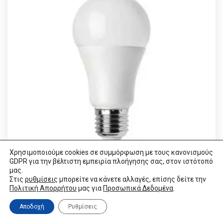
Χρησιμοποιούμε cookies σε συμμόρφωση με τους κανονισμούς
GDPR για την βέλτιστη εμπειρία πλοήγησης σας, στον ιστότοπό
μας.
Στις
ρυθμίσεις
μπορείτε να κάνετε αλλαγές, επίσης δείτε την
Πλαστική λάμπα LED
Πολιτική Απορρήτου
μας για
Προσωπικά Δεδομένα
.
€
2.73
VAT / Sales Tax incl.
Αποδοχή
Ρυθμίσεις
VISIT LINK
VISIT LINK