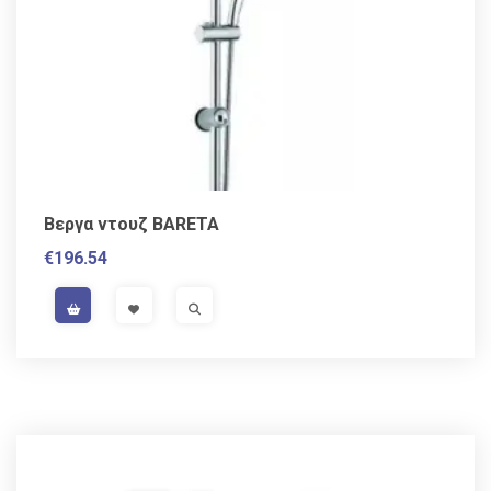
Βεργα ντουζ BARETA
€
196.54
VAT / Sales Tax incl.
VISIT LINK
VISIT LINK