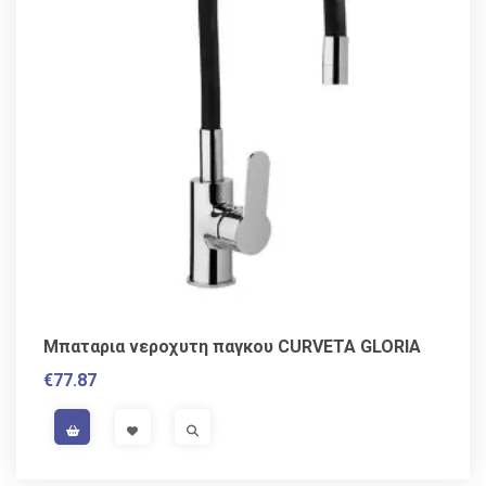
Μπαταρια νεροχυτη παγκου CURVETA GLORIA
€
77.87
VAT / Sales Tax incl.
VISIT LINK
VISIT LINK