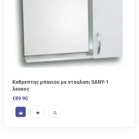
Kαθρεπτης μπανιου με ντουλαπι SANY-1
λευκος
€
89.90
VAT / Sales Tax incl.
VISIT LINK
VISIT LINK