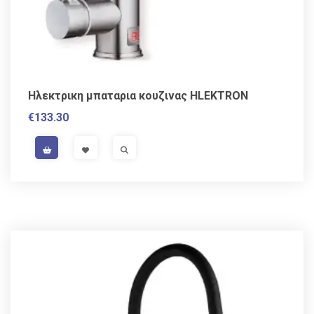
Ηλεκτρικη μπαταρια κουζινας HLEKTRON
€
133.30
VAT / Sales Tax incl.
VISIT LINK
VISIT LINK