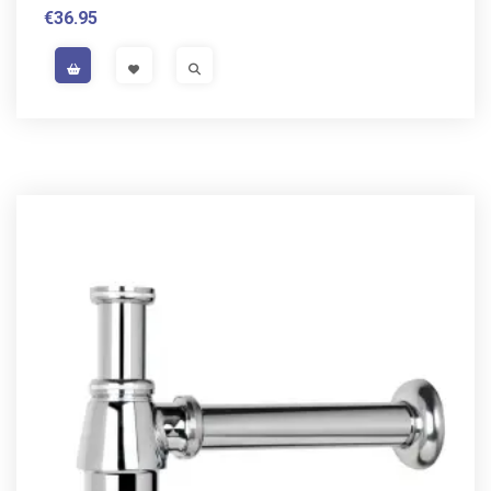
€
36.95
VAT / Sales Tax incl.
VISIT LINK
VISIT LINK