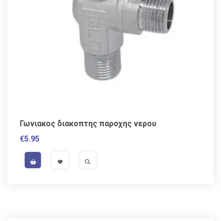
Γωνιακος διακοπτης παροχης νερου
€
5.95
VAT / Sales Tax incl.
VISIT LINK
VISIT LINK