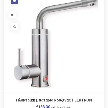
VISIT LINK
VISIT LINK
Ηλεκτρικη μπαταρια κουζινας HLEKTRON
€
133.30
VAT / Sales Tax incl.