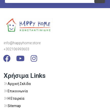
info@happyhome.store
+302106993603
Visit Link
Visit Link
Visit Link
Χρήσιμα Links
Αρχική Σελίδα
Επικοινωνία
Η Εταιρεία
Sitemap