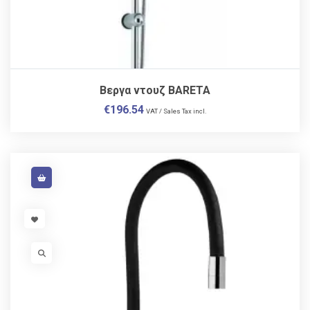
Βεργα ντουζ BARETA
€
196.54
VAT / Sales Tax incl.
VISIT LINK
VISIT LINK