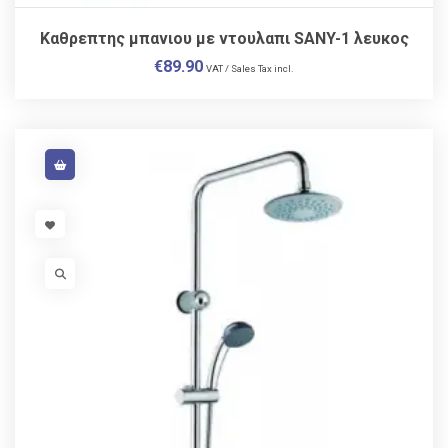
Kαθρεπτης μπανιου με ντουλαπι SANY-1 λευκος
€
89.90
VAT / Sales Tax incl.
VISIT LINK
VISIT LINK