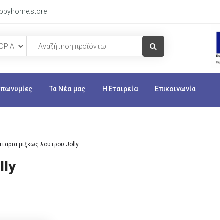
ppyhome.store
Visit Link
Επωνυμίες
Τα Νέα μας
Η Εταιρεία
Επικοινωνία
ταρια μιξεως λουτρου Jolly
lly