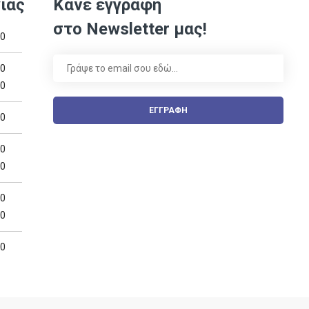
ίας
Κάνε εγγραφή
στο Newsletter μας!
00
00
00
ΕΓΓΡΑΦΗ
00
00
00
00
00
00