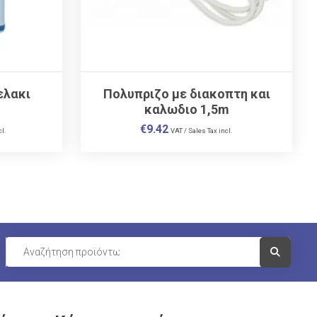
ελακι
Πολυπριζο με διακοπτη και
καλωδιο 1,5m
€
9.42
cl.
VAT / Sales Tax incl.
Visit Link