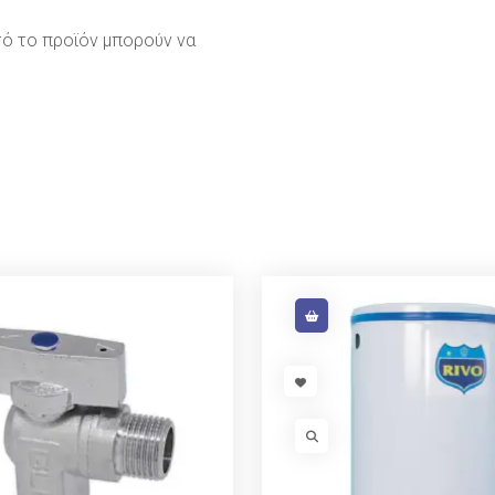
ό το προϊόν μπορούν να
NK
VISIT LINK
INK
VISIT LINK