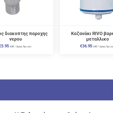
ος διακοπτης παροχης
Καζανάκι RIVO βαρ
νερου
μεταλλικο
€
5.95
€
36.95
VAT / Sales Tax incl.
VAT / Sales Tax in