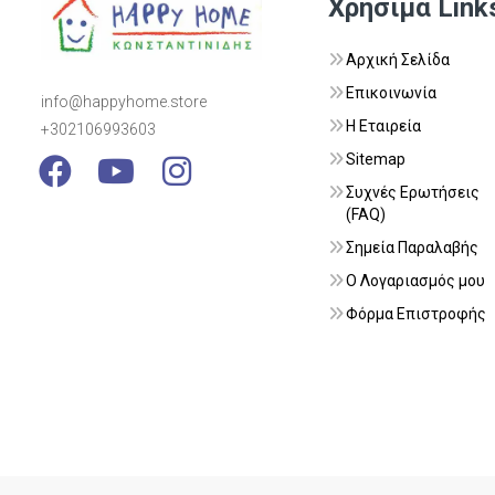
Χρήσιμα Link
Αρχική Σελίδα
Επικοινωνία
info@happyhome.store
Η Εταιρεία
+302106993603
Visit Link
Visit Link
Visit Link
Sitemap
Συχνές Ερωτήσεις
(FAQ)
Σημεία Παραλαβής
Ο Λογαριασμός μου
Φόρμα Επιστροφής