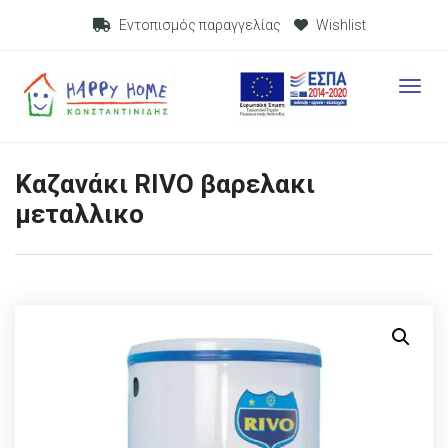
Visit Link
Εντοπισμός παραγγελίας
Wishlist
Visit L
Καζανάκι RIVO βαρελακι
μεταλλικο