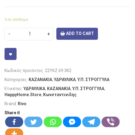
5 σε απόθεμα
ADD TO CART
VISIT LINK
Κωδικός προϊόντος:
22YKZ.69.3K2
Κατηγορίες:
ΚΑΖΑΝΑΚΙΑ
,
ΥΔΡΑΥΛΙΚΑ
,
Y.Π. ΣΤΡΟΓΓΥΛΑ
Ετικέτες:
ΥΔΡΑΥΛΙΚΑ
,
ΚΑΖΑΝΑΚΙΑ
,
Y.Π. ΣΤΡΟΓΓΥΛΑ
,
HappyHome.Store
,
Κωνσταντινιδης
Brand:
Rivo
Share it