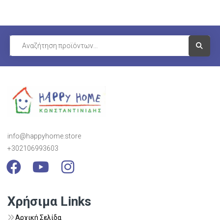
Visit Li
info@happyhome.store
+302106993603
Visit Link
Visit Link
Visit Link
Χρήσιμα Links
Αρχική Σελίδα