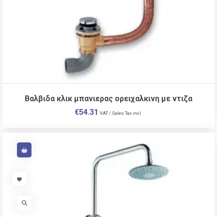
Βαλβιδα κλικ μπανιερας ορειχαλκινη με ντιζα
€
54.31
VAT / Sales Tax incl.
VISIT LINK
VISIT LINK