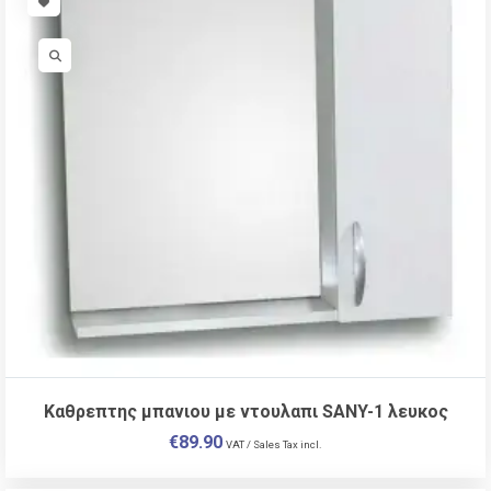
VISIT LINK
VISIT LINK
Kαθρεπτης μπανιου με ντουλαπι SANY-1 λευκος
€
89.90
VAT / Sales Tax incl.