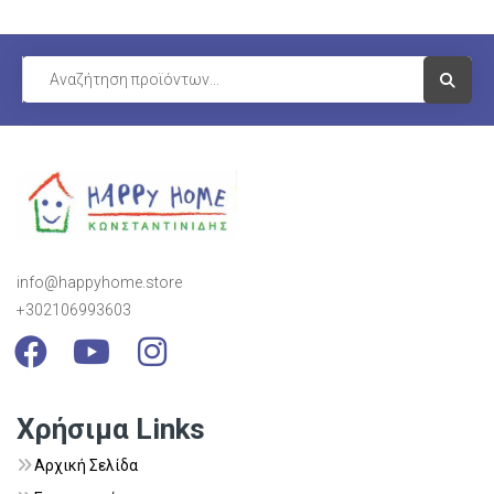
Visit Li
info@happyhome.store
+302106993603
Visit Link
Visit Link
Visit Link
Χρήσιμα Links
Αρχική Σελίδα