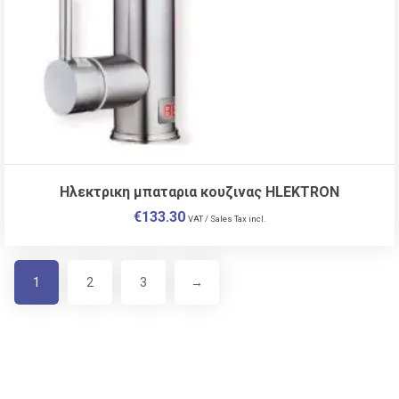
Ηλεκτρικη μπαταρια κουζινας HLEKTRON
€
133.30
VAT / Sales Tax incl.
1
2
3
→