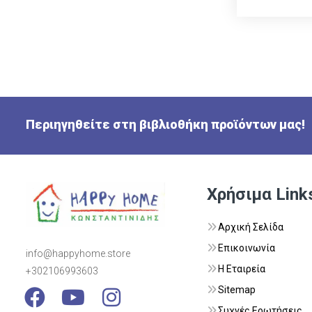
Περιηγηθείτε στη βιβλιοθήκη προϊόντων μας!
Χρήσιμα Link
Αρχική Σελίδα
Επικοινωνία
info@happyhome.store
Η Εταιρεία
+302106993603
Visit Link
Visit Link
Visit Link
Sitemap
Συχνές Ερωτήσεις