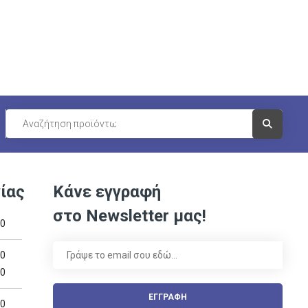
Visit Link
ίας
Κάνε εγγραφή
στο Newsletter μας!
00
00
00
ΕΓΓΡΑΦΗ
00