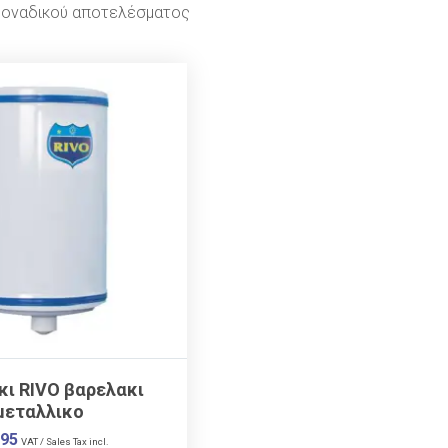
μοναδικού αποτελέσματος
K
κι RIVO βαρελακι
μεταλλικο
.95
VAT / Sales Tax incl.