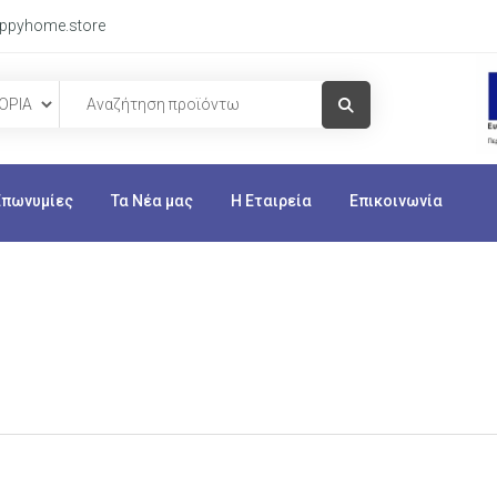
ppyhome.store
Visit Link
Επωνυμίες
Τα Νέα μας
Η Εταιρεία
Επικοινωνία