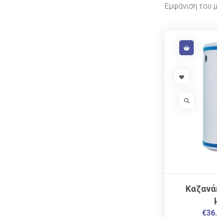
Εμφάνιση του 
VISIT LINK
VISIT LIN
Καζανά
€
36