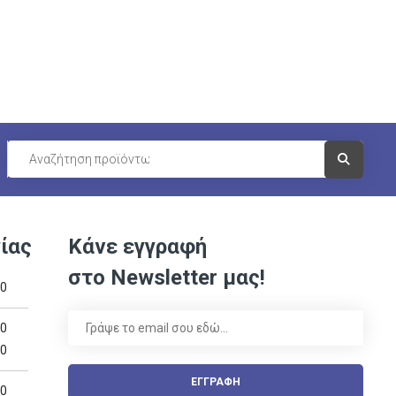
Visit Link
ίας
Κάνε εγγραφή
στο Newsletter μας!
00
00
00
ΕΓΓΡΑΦΗ
00