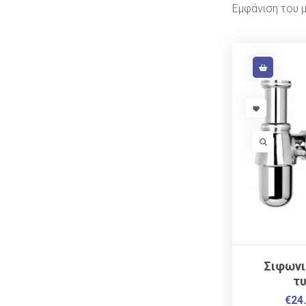
Εμφάνιση του 
VISIT LINK
VISIT LIN
Σιφωνι
τ
€
24