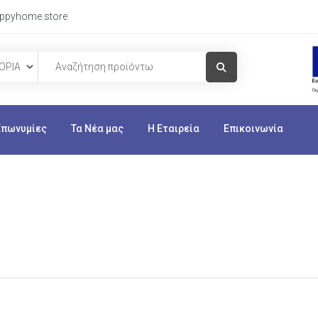
ppyhome.store
Visit Link
Επωνυμίες
Τα Νέα μας
Η Εταιρεία
Επικοινωνία