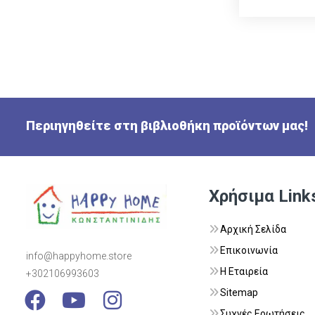
Περιηγηθείτε στη βιβλιοθήκη προϊόντων μας!
Χρήσιμα Link
Αρχική Σελίδα
Επικοινωνία
info@happyhome.store
Η Εταιρεία
+302106993603
Visit Link
Visit Link
Visit Link
Sitemap
Συχνές Ερωτήσεις