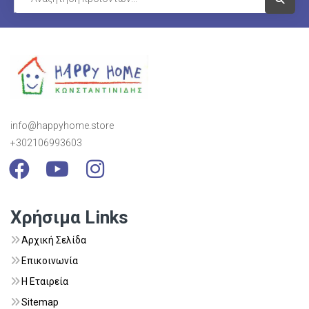
info@happyhome.store
+302106993603
Visit Link
Visit Link
Visit Link
Χρήσιμα Links
Αρχική Σελίδα
Επικοινωνία
Η Εταιρεία
Sitemap