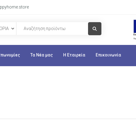
ppyhome.store
Visit Link
Επωνυμίες
Τα Νέα μας
Η Εταιρεία
Επικοινωνία