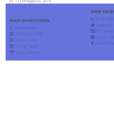
17 Σεπτεμβρίου, 2019
SHOP PAGE
Best Selli
SHOP SHORTCODES
Featured
Sale Banners
By Categ
Categories Grid
Recent A
Clients Slider
Sales No
Pricing Tables
Shop Features