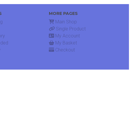
S
MORE PAGES
ng
Main Shop
Single Product
ory
My Account
dded
My Basket
w
Checkout