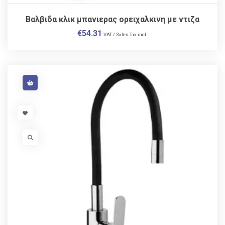
Βαλβιδα κλικ μπανιερας ορειχαλκινη με ντιζα
€
54.31
VAT / Sales Tax incl.
VISIT LINK
VISIT LINK