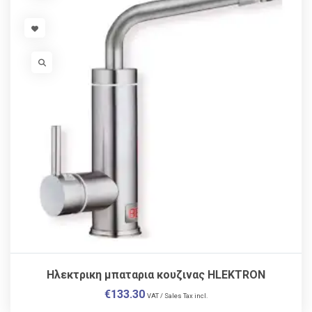
VISIT LINK
VISIT LINK
Ηλεκτρικη μπαταρια κουζινας HLEKTRON
€
133.30
VAT / Sales Tax incl.