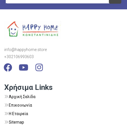
info@happyhome.store
+302106993603
Visit Link
Visit Link
Visit Link
Χρήσιμα Links
Αρχική Σελίδα
Επικοινωνία
Η Εταιρεία
Sitemap